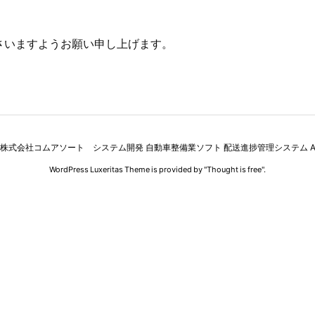
さいますようお願い申し上げます。
株式会社コムアソート システム開発 自動車整備業ソフト 配送進捗管理システム
A
WordPress Luxeritas Theme is provided by "
Thought is free
".